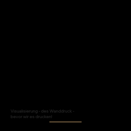
Visualisierung - des Wanddruck -
bevor wir es drucken!
Mit unserer Visualisierung zeigen wir vorab, wie