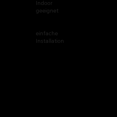
Indoor
geeignet
UV -
Soforthärtung
einfache
Installation