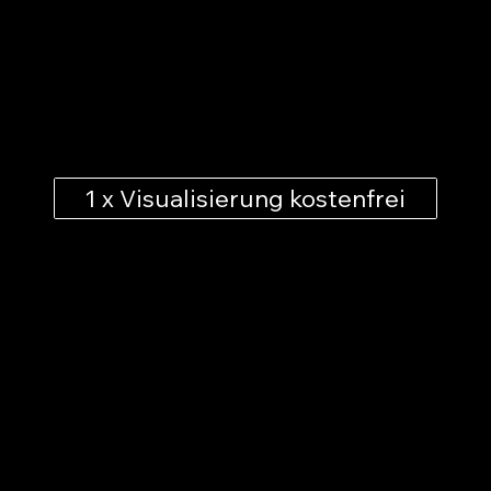
das Motiv im Raum wirkt –
abgestimmt auf Perspektive, Licht und Fläche.​
Raumbild einsenden
Motivbild bestimmen
Visualisierung erhalten
Umsetzung starten
1 x Visualisierung kostenfrei