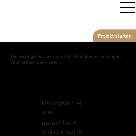
Projekt starten
Die wichtigsten USP - direkter Akustikprint - wichtig für
Architekten und Planer
CMYK +
Weißdruck
lösungsmittel
arm
geruchlos +
emissionsarm